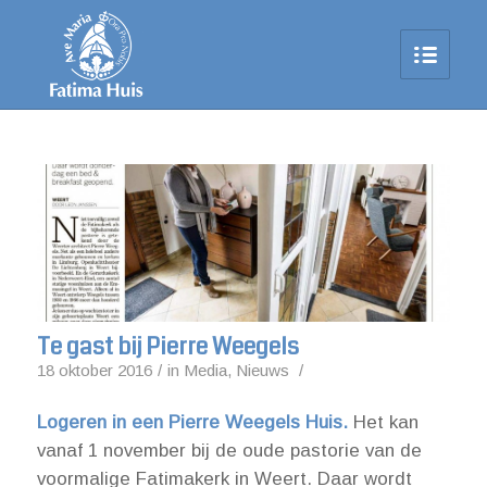
Te gast bij Pierre Weegels
18 oktober 2016
/
in
Media
,
Nieuws
/
Logeren in een Pierre Weegels Huis.
Het kan
vanaf 1 november bij de oude pastorie van de
voormalige Fatimakerk in Weert. Daar wordt