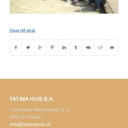
Deel dit stuk
FATIMA HUIS B.V.
Coenraad Abelsstraat 31 a
6001 VJ Weert
info@fatimahuis.nl