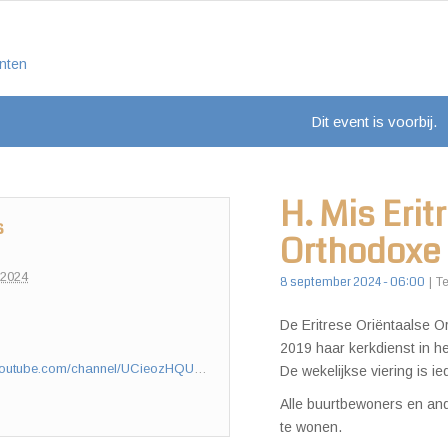
nten
Dit event is voorbij.
H. Mis Erit
s
Orthodoxe
 2024
8 september 2024 - 06:00
|
T
De Eritrese Oriëntaalse O
2019 haar kerkdienst in he
https://www.youtube.com/channel/UCieozHQUXsfFb7nGN8LtSuw/videos?app=desktop
De wekelijkse viering is i
Alle buurtbewoners en and
te wonen.