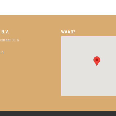
 B.V.
WAAR?
straat 31 a
.nl