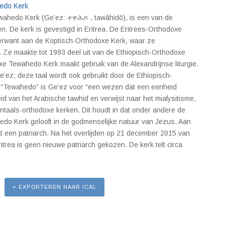
edo Kerk
wahedo Kerk (Ge’ez: ተዋሕዶ , tawāhidō), is een van de
n. De kerk is gevestigd in Eritrea. De Eritrees-Orthodoxe
rwant aan de Koptisch-Orthodoxe Kerk, waar ze
. Ze maakte tot 1993 deel uit van de Ethiopisch-Orthodoxe
xe Tewahedo Kerk maakt gebruik van de Alexandrijnse liturgie.
Ge’ez; deze taal wordt ook gebruikt door de Ethiopisch-
“Tewahedo” is Ge’ez voor “een wezen dat een eenheid
eid van het Arabische tawhid en verwijst naar het miafysitisme,
ëntaals-orthodoxe kerken. Dit houdt in dat onder andere de
do Kerk gelooft in de godmenselijke natuur van Jezus. Aan
at een patriarch. Na het overlijden op 21 december 2015 van
itrea is geen nieuwe patriarch gekozen. De kerk telt circa
+ EXPORTEREN NAAR ICAL